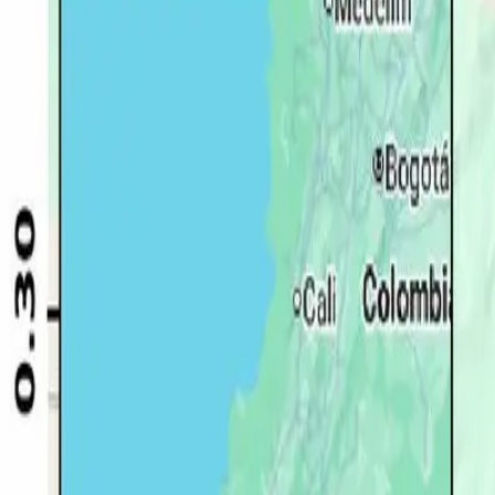
Quito
Guayaquil
Manta
Live