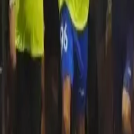
Quito
Guayaquil
Manta
Live