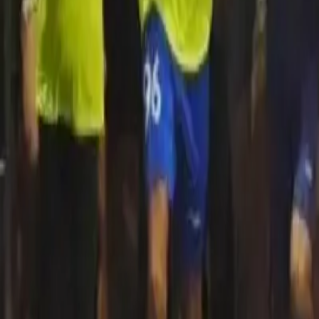
Quito
Guayaquil
Manta
Live