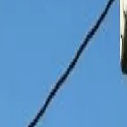
Quito
Guayaquil
Manta
Live