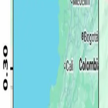
Quito
Guayaquil
Manta
Live