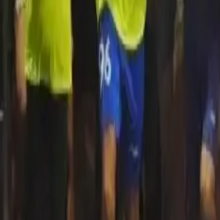
Quito
Guayaquil
Manta
Live