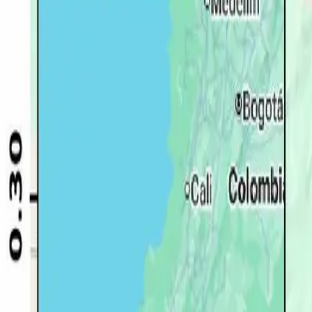
Quito
Guayaquil
Manta
Live