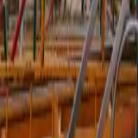
Quito
Guayaquil
Manta
Live