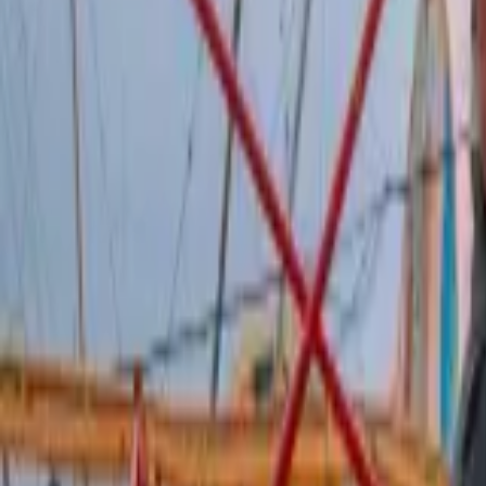
Política
Seguridad
Internacionales
Entretenimiento
Deportes
Virales
Noticias Locales