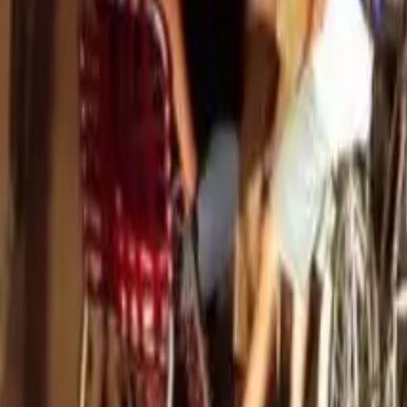
Quito
Guayaquil
Manta
Live