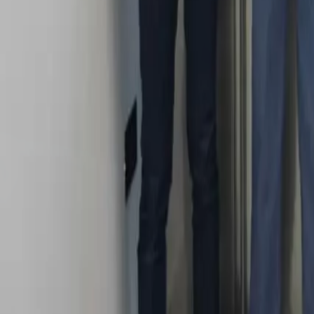
Quito
Guayaquil
Manta
Live