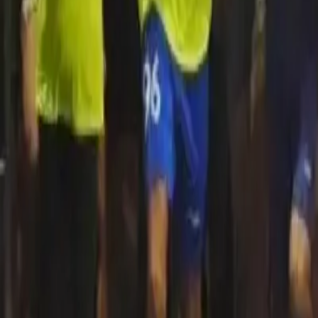
Quito
Guayaquil
Manta
Live